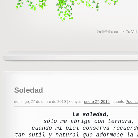
☽๑۩۞۩๑ »»--->..Tu Vid
Soledad
domingo, 27 de enero de 2019
|
xlenyer
-
enero 27, 2019
|
Labels:
Poema
La soledad,
sólo me abriga con ternura
cuando mi piel conserva recuer
tan sutil y natural que adormece la 