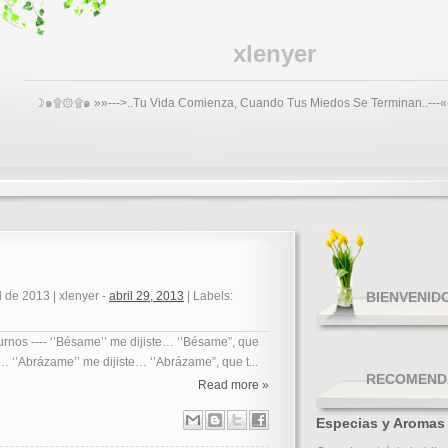
xlenyer
☽๑۩۞۩๑ »»--->..Tu Vida Comienza, Cuando Tus Miedos Se Terminan..-
il de 2013
|
xlenyer
-
abril 29, 2013
|
Labels:
BIENVENID
urnos ---- ‘’Bésame’’ me dijiste… ‘’Bésame”, que
… ‘’Abrázame’’ me dijiste… ‘’Abrázame”, que t...
RECOMEND
Read more »
Especias y Aromas