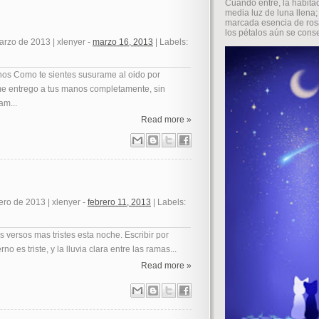
Cuando entré, la habita
media luz de luna llena
marcada esencia de rosa
los pétalos aún se conser
arzo de 2013
|
xlenyer
-
marzo 16, 2013
|
Labels:
nos Como te sientes susurame al oido por
me entrego a tus manos completamente, sin
m...
Read more »
rero de 2013
|
xlenyer
-
febrero 11, 2013
|
Labels:
s versos mas tristes esta noche. Escribir por
rno es triste, y la lluvia clara entre las ramas...
Read more »