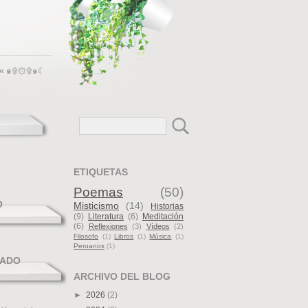
--«« ๑۩۞۩๑☾
ETIQUETAS
Poemas
(50)
O
Misticismo
(14)
Historias
(9)
Literatura
(6)
Meditación
(6)
Reflexiones
(3)
Vídeos
(2)
Filosofo
(1)
Libros
(1)
Música
(1)
Peruanos
(1)
ADO
ARCHIVO DEL BLOG
►
2026
(2)