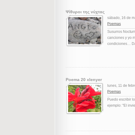
Ψίθυροι της νύχτας
sábado, 16 de m
Poemas
Susurros Noctur
canciones y yo 
condiciones… Da
Poema 20 xlenyer
lunes, 11 de feb
Poemas
Puedo escribir lo
ejemplo: "El invie