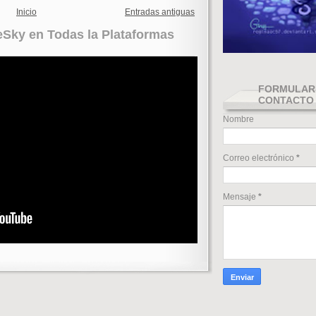
Inicio
Entradas antiguas
ueSky en Todas la Plataformas
FORMULAR
CONTACTO
Nombre
Correo electrónico
*
Mensaje
*