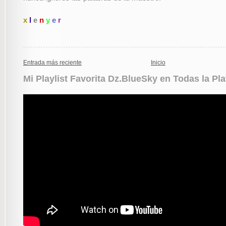
x
l
e
n
y
e
r
Entrada más reciente
Inicio
Mi Playlist Favorita Dz.BlueSky en Todas la Pl