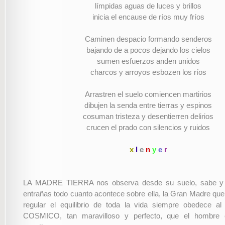
límpidas aguas de luces y brillos
inicia el encause de ríos muy fríos
Caminen despacio formando senderos
bajando de a pocos dejando los cielos
sumen esfuerzos anden unidos
charcos y arroyos esbozen los ríos
Arrastren el suelo comiencen martirios
dibujen la senda entre tierras y espinos
cosuman tristeza y desentierren delirios
crucen el prado con silencios y ruidos
x
l
e
n
y
e
r
LA MADRE TIERRA nos observa desde su suelo, sabe y 
entrañas todo cuanto acontece sobre ella, la Gran Madre qu
regular el equilibrio de toda la vida siempre obedece al 
COSMICO, tan maravilloso y perfecto, que el hombre 