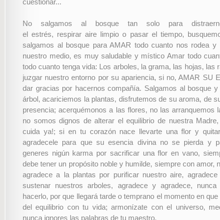
cuestionar...
No salgamos al bosque tan solo para distraerno
el estrés, respirar aire limpio o pasar el tiempo, busquem
salgamos al bosque para AMAR todo cuanto nos rodea y 
nuestro medio, es muy saludable y místico Amar todo cua
todo cuanto tenga vida: Los arboles, la grama, las hojas, las
juzgar nuestro entorno por su apariencia, si no, AMAR SU
dar gracias por hacernos compañía. Salgamos al bosque 
árbol, acariciemos la plantas, disfrutemos de su aroma, de s
presencia; acerquémonos a las flores, no las arranquemos l
no somos dignos de alterar el equilibrio de nuestra Madre,
cuida ya!; si en tu corazón nace llevarte una flor y quitar
agradecele para que su esencia divina no se pierda y 
generes nigún karma por sacrificar una flor en vano, siem
debe tener un propósito noble y humilde, siempre con amor, 
agradece a la plantas por purificar nuestro aire, agradece 
sustenar nuestros arboles, agradece y agradece, nunca
hacerlo, por que llegará tarde o temprano el momento en que
del equilibrio con tu vida; armonízate con el universo, me
nunca ignores las palabras de tu maestro.