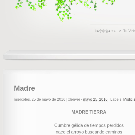
☽๑۩۞۩๑ »»--->..Tu Vid
Madre
miércoles, 25 de mayo de 2016
|
xlenyer
-
mayo 25, 2016
|
Labels:
Mistic
MADRE TIERRA
Cumbre gélida de tiempos perdidos
nace el arroyo buscando caminos