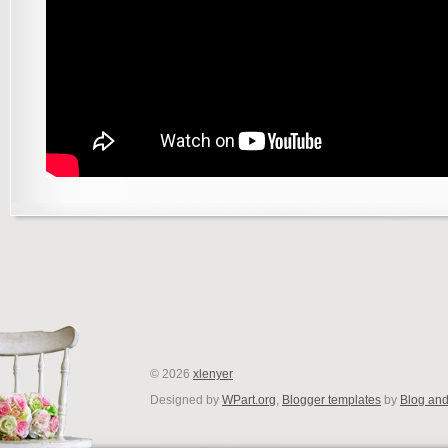
©
2026
xlenyer
Designed by
WPart.org
,
Blogger templates
by
Blog an