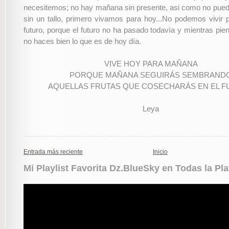
necesitemos; no hay mañana sin presente, asi como no pued
sin un tallo, primero vivamos para hoy...No podemos vivir 
futuro, porque el futuro no ha pasado todavía y mientras pie
no haces bien lo que es de hoy día.
VIVE HOY PARA MAÑANA
PORQUE MAÑANA SEGUIRÁS SEMBRAND
AQUELLAS FRUTAS QUE COSECHARÁS EN EL 
Leya
Entrada más reciente
Inicio
Mi Playlist Favorita Dz.BlueSky en Todas la Pl