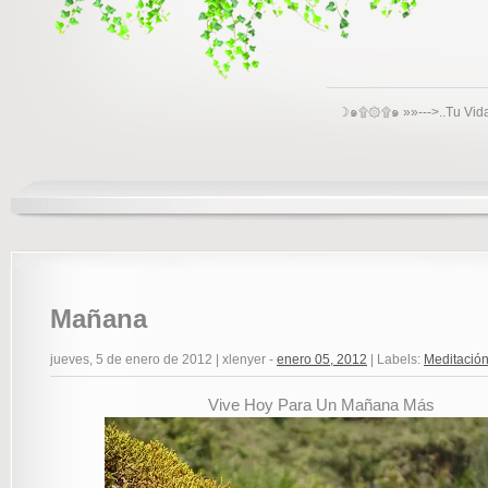
☽๑۩۞۩๑ »»--->..Tu Vid
Mañana
jueves, 5 de enero de 2012
|
xlenyer
-
enero 05, 2012
|
Labels:
Meditació
Vive Hoy Para Un Mañana Más