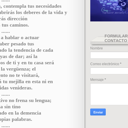
, contempla tus necesidades
ubrirás los deberes de la vida y
ás dirección
 tus caminos.
......
FORMULAR
a hablar o actuar
CONTACTO
aber pesado tus
Nombre
do la tendencia de cada
yas de dar; así la
os de ti y en tu casa será
Correo electrónico
*
la vergüenza; el
nto no te visitará,
Mensaje
*
 tu mejilla en esta ni en
das venideras.
......
ivo no frena su lengua;
a sin tino
ado en la demencia
opias palabras.
......