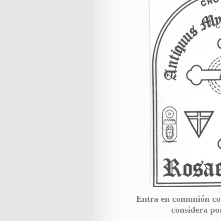
Entra en comunión co
considera po