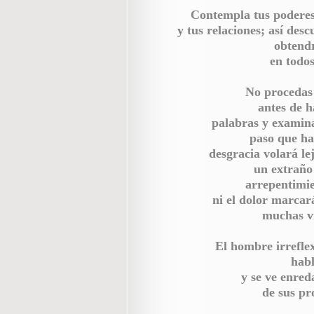
Contempla tus poderes
y tus relaciones; así desc
obtendr
en todos
No procedas 
antes de h
palabras y examina
paso que ha
desgracia volará lej
un extraño 
arrepentimie
ni el dolor marcará
muchas vi
El hombre irreflex
habl
y se ve enred
de sus pr