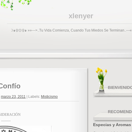
xlenyer
☽๑۩۞۩๑ »»--->..Tu Vida Comienza, Cuando Tus Miedos Se Terminan..-
Confío
BIENVENID
-
marzo 23, 2011
|
Labels:
Misticismo
RECOMEND
SIDERACIÓN
--------
Especias y Aromas