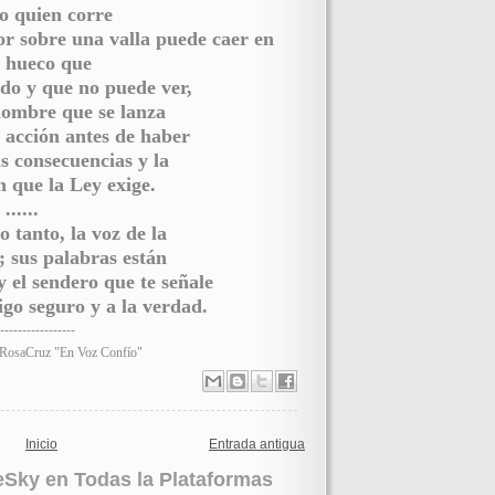
o quien corre
r sobre una valla puede caer en
 hueco que
ado y que no puede ver,
hombre que se lanza
 acción antes de haber
s consecuencias y la
 que la Ley exige.
......
o tanto, la voz de la
 sus palabras están
y el sendero que te señale
igo seguro y a la verdad.
-----------------
o RosaCruz "En Voz Confío"
Inicio
Entrada antigua
ueSky en Todas la Plataformas