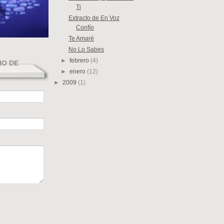
Ti
Extracto de En Voz
Confío
Te Amaré
No Lo Sabes
►
febrero
(4)
IO DE
►
enero
(12)
►
2009
(1)