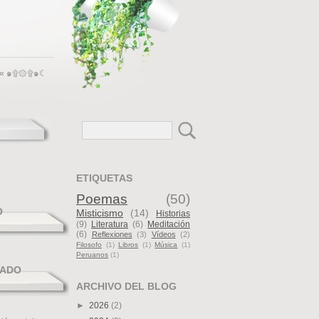
--«« ๑۩۞۩๑☾
ETIQUETAS
Poemas
(50)
O
Misticismo
(14)
Historias
(9)
Literatura
(6)
Meditación
(6)
Reflexiones
(3)
Vídeos
(2)
Filosofo
(1)
Libros
(1)
Música
(1)
Peruanos
(1)
ADO
ARCHIVO DEL BLOG
►
2026
(2)