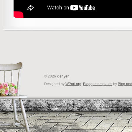
©
2026
xlenyer
Designed by
WPart.org
,
Blogger templates
by
Blog an