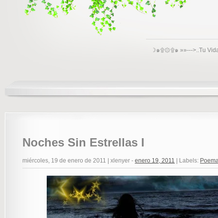
☽๑۩۞۩๑ »»--->..Tu Vid
Noches Sin Estrellas I
miércoles, 19 de enero de 2011
|
xlenyer
-
enero 19, 2011
|
Labels:
Poem