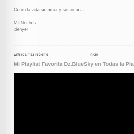
Como la vida sin amor y sin amar…
Mil Noches
xlenyer
Entrada más reciente
Inicio
Mi Playlist Favorita Dz.BlueSky en Todas la Pl