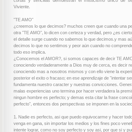
cortas y sencillas demuestran el misticismo único de 
Viviente.
"TE AMO"
¿creemos lo que decimos? muchos creen que cuando una pe
otra "TE AMO", lo dicen con certeza y verdad, pero ¿es ciert
el detalle surge cuando no sabemos lo que decimos.y mas a
decimos lo que no sentimos y peor aún cuando no comprend
todo eso implica.
¿Conocemos el AMOR?, si somos capaces de decir TE AM
conociendo verdaderamente a Dios muy de cerca, es decir 
conociendo mas a nosotros mismos y con ello viene la experi
posterior el exito o fracaso; en ese aprendizaje de "intentar ser
fundamenta nuestro caracter y nuestras convicciones. Gener
malas experiencias uno termina por hacer verdadera la prem
ningun hombre es perfecto; y demas esta citar la frase concoi
perfecto", entonces dos perspectivas se imponen en la socie
1. Nadie es perfecto, asi que puedo equivocarme y hacer tod
venga en gana, sin importar los medios y los fines poco vene
intente lograr, como no soy perfecto y soy asi, por que si y p