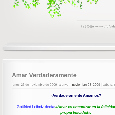
☽๑۩۞۩๑ »»--->..Tu Vid
Amar Verdaderamente
lunes, 23 de noviembre de 2009
|
xlenyer
-
noviembre 23, 2009
|
Labels:
M
¿Verdaderamente Amamos?
Gottfried Leibniz decía:
«Amar es encontrar en la felicida
propia felicidad»
.